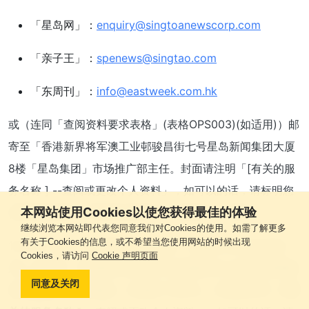
「星岛网」：
enquiry@singtoanewscorp.com
「亲子王」：
spenews@singtao.com
「东周刊」：
info@eastweek.com.hk
或（连同「查阅资料要求表格」(表格OPS003)(如适用)）邮
寄至「香港新界将军澳工业邨骏昌街七号星岛新闻集团大厦
8楼「星岛集团」市场推广部主任。封面请注明「[有关的服
务名称 ] --查阅或更改个人资料」，如可以的话，请标明您
本网站使用Cookies以使您获得最佳的体验
曾就何等项目丶活动或会籍向本公司提供个人资料。
继续浏览本网站即代表您同意我们对Cookies的使用。如需了解更多
有关于Cookies的信息，或不希望当您使用网站的时候出现
16.3 或（连同「查阅资料要求表格」(表格OPS003)(如适
Cookies，请访问
Cookie 声明页面
用)）邮寄至「香港新界将军澳工业邨骏昌街七号星岛新闻集
同意及关闭
团大厦8楼「星岛集团」市场推广部主任。封面请注明「
[ 有