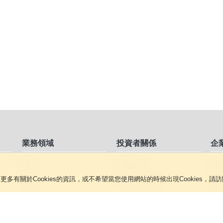
業務領域
投資者關係
企
報章
企業管治
環
。
更多有關於Cookies的資訊，或不希望當您使用網站的時候出現Cookies，請
雜誌
年報/中期報告
傑
新媒體業務
公告及通函
星
招聘媒體及其他
發佈公司通訊
探