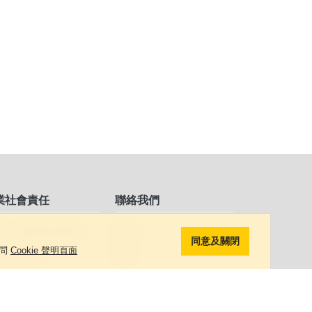
業社會責任
聯絡我們
境、社會及管治報告
香港
同意及關閉
訪問
Cookie 聲明頁面
出領袖選舉
海外
島慈善基金
中國內地
「星」之旅計劃